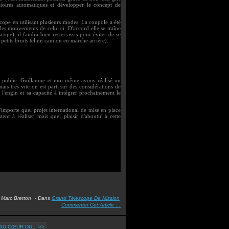
atoires automatiques et développer le concept de
lescope en utilisant plusieurs modes. La coupole a été
les mouvements de celui ci. D'accord elle se traîne
ope), il faudra bien rester assis pour éviter de se
etits bruits tel un camion en marche arrière).
au public. Guillaume et moi-même avons réalisé un
ais trés vite on est parti sur des considérations de
 l'engin et sa capacité à intégrer prochainement le
'importe quel projet international de mise en place
t à réaliser mais quel plaisir d'aboutir à cette
 Marc Bretton
-
Dans
Grand Télescope De Mission
Commenter Cet Article
…
AU CŒUR DU... >>