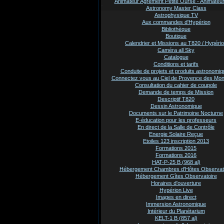
Animateur Agrement Petite Ourse - Animate
Astronomy Master Class
Astrophysique TV
Aux commandes d'Hypérion
Bibliothèque
Boutique
Calendrier et Missions au T820 / Hypéri
Caméra all Sky
Catalogue
Conditions et tarifs
Conduite de projets et produits astronomi
Connectez vous au Ciel de Provence des Mo
Consultation du cahier de coupole
Demande de temps de Mission
Descriptif T820
Dessin Astronomique
Documents sur le Patrimoine Nocturne
E-éducation pour les professeurs
En direct de la Salle de Contrôle
Energie Solaire Reçue
Etoiles 123 inscription 2013
Formations 2015
Formations 2016
HAT-P-25 B (968 al)
Hébergement Chambres d'Hôtes Observat
Hébergement Gîtes Observatoire
Horaires d'ouverture
Hypérion Live
Images en direct
Immersion Astronomique
Intérieur du Planétarium
KELT-1 B (857 al)