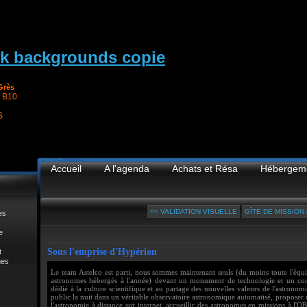
Grès
 B10
S
Accueil
A l'agenda
Achats et Résa
Hébergem
<< VALIDATION VISUELLE
GÎTE DE MISSION 
es
e
Sous l'emprise d'Hypérion
t
mes
Le team Astelco est parti, nous sommes maintenant seuls (du moins toute l'équi
astronomes hébergés à l'année) devant un monument de technologie et un conce
dédié à la culture scientifique et au partage des nouvelles valeurs de l'astrono
public la nuit dans un véritable observatoire astronomique automatisé, proposer d
l'astronomie à distance sur internet, accueillir des astronomes en missions à l'