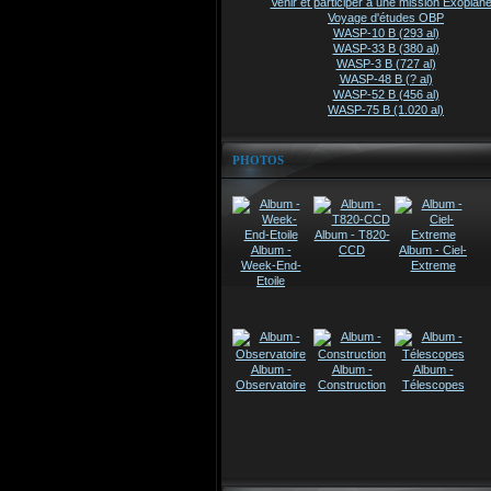
Venir et participer à une mission Exoplanè
Voyage d'études OBP
WASP-10 B (293 al)
WASP-33 B (380 al)
WASP-3 B (727 al)
WASP-48 B (? al)
WASP-52 B (456 al)
WASP-75 B (1.020 al)
PHOTOS
Album - T820-
Album -
CCD
Album - Ciel-
Week-End-
Extreme
Etoile
Album -
Album -
Album -
Observatoire
Construction
Télescopes