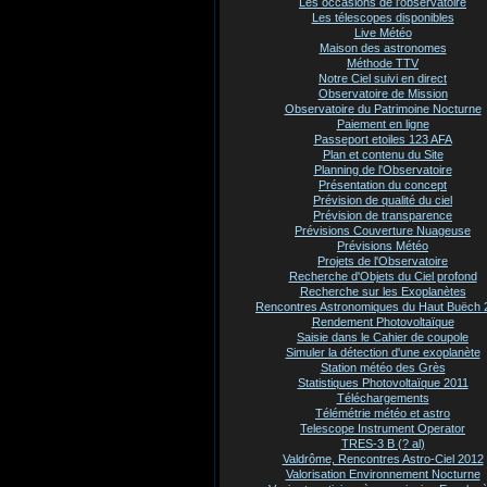
Les occasions de l'observatoire
Les télescopes disponibles
Live Météo
Maison des astronomes
Méthode TTV
Notre Ciel suivi en direct
Observatoire de Mission
Observatoire du Patrimoine Nocturne
Paiement en ligne
Passeport etoiles 123 AFA
Plan et contenu du Site
Planning de l'Observatoire
Présentation du concept
Prévision de qualité du ciel
Prévision de transparence
Prévisions Couverture Nuageuse
Prévisions Météo
Projets de l'Observatoire
Recherche d'Objets du Ciel profond
Recherche sur les Exoplanètes
Rencontres Astronomiques du Haut Buëch 
Rendement Photovoltaïque
Saisie dans le Cahier de coupole
Simuler la détection d'une exoplanète
Station météo des Grès
Statistiques Photovoltaïque 2011
Téléchargements
Télémétrie météo et astro
Telescope Instrument Operator
TRES-3 B (? al)
Valdrôme, Rencontres Astro-Ciel 2012
Valorisation Environnement Nocturne