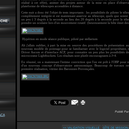
réalisé à cet effet), animer des projets autour de la mise en place d'observ
plateforme de télescopes accessibles à distance.
Cette nuit a donc été l'objet de tests importants : les possibilités de piloter le té
complétement intégrée et est maintenant asservie au télescope, quels que soient 
un peu ( 3 degrés à la seconde au lieu des 20 degrés à la seconde pour le télesc
prendre un oculaire lors d'un mouvement rotatif. (heureusement la bête émet des p
Hypérion en mode séance publique, piloté par stellarium
Ah j'allais oublier, à part la mise en oeuvre des procédures de présentation 
nouveau modèle de pointage pour se familiariser avec le logiciel propriétaire, m
Driver Ascom et d'interface ACP, pour connaitre un peu plus les possibilités de
microcosme Lightbuckets. Les résultats sont plutôt encourageants à J+4.
En résumé, on a maintenant l'intime conviction que l'on est prêt à l'OBP pour n
d'un nouveau concept d'observatoire astronomique. Beaucoup de travaux resten
première réalisation, vitrine des Baronnies Provençales.
Publié Par
<< VALIDATION VISUELLE
GÎTE DE MISSION 