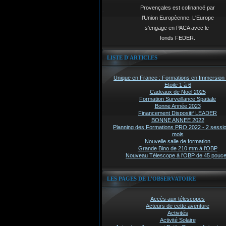
Provençales est cofinancé par
l'Union Europèenne. L'Europe
s'engage en PACA avec le
fonds FEDER.
LISTE D'ARTICLES
Unique en France : Formations en Immersion 
Etoile 1 à 6
Cadeaux de Noël 2025
Formation Surveillance Spatiale
Bonne Année 2023
Financement Dispositif LEADER
BONNE ANNEE 2022
Planning des Formations PRO 2022 - 2 sessi
mois
Nouvelle salle de formation
Grande Bino de 210 mm à l'OBP
Nouveau Télescope à l'OBP de 45 pouc
LES PAGES DE L'OBSERVATOIRE
Accès aux télescopes
Acteurs de cette aventure
Activités
Activité Solaire