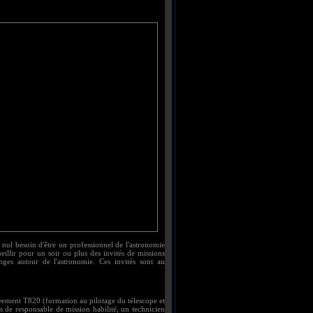
nul besoin d'être un professionnel de l'astronomie
ueillir pour un soir ou plus des invités de missions
ges autour de l'astronomie. Ces invités sont au
reement T820 (formation au pilotage du télescope et
s de responsable de mission habilité, un technicien