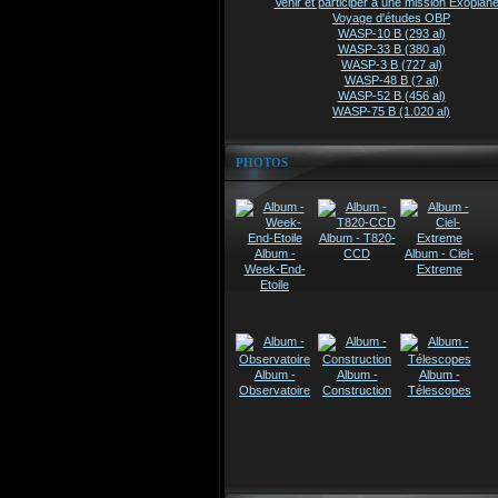
Venir et participer à une mission Exoplanè
Voyage d'études OBP
WASP-10 B (293 al)
WASP-33 B (380 al)
WASP-3 B (727 al)
WASP-48 B (? al)
WASP-52 B (456 al)
WASP-75 B (1.020 al)
PHOTOS
Album - T820-
Album -
CCD
Album - Ciel-
Week-End-
Extreme
Etoile
Album -
Album -
Album -
Observatoire
Construction
Télescopes