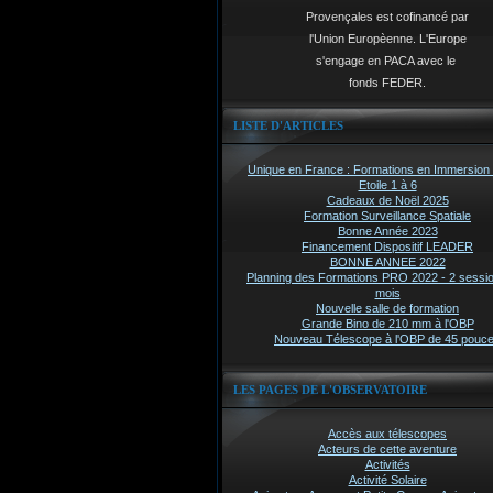
Provençales est cofinancé par
l'Union Europèenne. L'Europe
s'engage en PACA avec le
fonds FEDER.
LISTE D'ARTICLES
Unique en France : Formations en Immersion 
Etoile 1 à 6
Cadeaux de Noël 2025
Formation Surveillance Spatiale
Bonne Année 2023
Financement Dispositif LEADER
BONNE ANNEE 2022
Planning des Formations PRO 2022 - 2 sessi
mois
Nouvelle salle de formation
Grande Bino de 210 mm à l'OBP
Nouveau Télescope à l'OBP de 45 pouc
LES PAGES DE L'OBSERVATOIRE
Accès aux télescopes
Acteurs de cette aventure
Activités
Activité Solaire