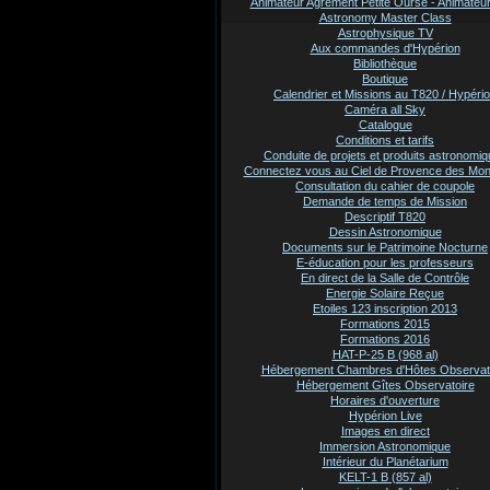
Animateur Agrement Petite Ourse - Animate
Astronomy Master Class
Astrophysique TV
Aux commandes d'Hypérion
Bibliothèque
Boutique
Calendrier et Missions au T820 / Hypéri
Caméra all Sky
Catalogue
Conditions et tarifs
Conduite de projets et produits astronomi
Connectez vous au Ciel de Provence des Mo
Consultation du cahier de coupole
Demande de temps de Mission
Descriptif T820
Dessin Astronomique
Documents sur le Patrimoine Nocturne
E-éducation pour les professeurs
En direct de la Salle de Contrôle
Energie Solaire Reçue
Etoiles 123 inscription 2013
Formations 2015
Formations 2016
HAT-P-25 B (968 al)
Hébergement Chambres d'Hôtes Observat
Hébergement Gîtes Observatoire
Horaires d'ouverture
Hypérion Live
Images en direct
Immersion Astronomique
Intérieur du Planétarium
KELT-1 B (857 al)