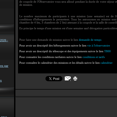
de coupole de l'Observatoire vous sera alloué pendant la durée de votre séjour et
de mission.
Le nombre maximum de participants à une mission (une semaine) est de 10 p
conditions d'hébergements le permettent. Tous les astronomes en mission sont
chambre de 4 lits, 3 chambres de 2 lits) attenant à la coupole et la salle de contrôl
En principe le temps d'une mission est d'une semaine sauf dérogation particulière
Pour faire une demande de mission suivre le lien
demande de temps
2026 -
Pour avoir un descriptif des hébergements suivre le lien
vie à l'observatoire
Pour avoir un descriptif du télescope et des équipements suivre le lien
T800
Pour connaitre les conditions tarifaires suivre le lien
conditions et tarifs
Pour connaître le calendrier des missions et les détails suivre le lien
calendrier
ons par
es