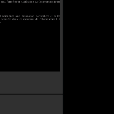
 sera formé pour habilitation sur les premiers jours
ersonnes sauf dérogation particulière et si les
 hébergés dans les chambres de l'observatoire ( 1
e.