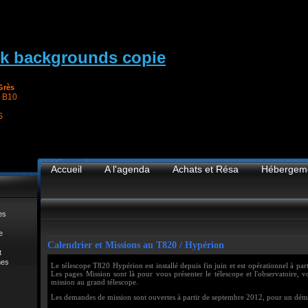
Grès
 B10
S
Accueil
A l'agenda
Achats et Résa
Hébergem
es
e
Calendrier et Missions au T820 / Hypérion
t
mes
Le télescope T820 Hypérion est installé depuis fin juin et est opérationnel à pa
Les pages Mission sont là pour vous présenter le télescope et l'observatoire, 
mission au grand télescope.
Les demandes de mission sont ouvertes à partir de septembre 2012, pour un déma