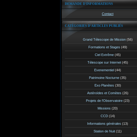
DEMANDE D'INFORMATIONS
Contact
CATÉGORIES D'ARTICLES PUBLIÉS
Grand Télescope de Mission
(56)
Formations et Stages
(49)
Ciel Extrême
(45)
Télescope sur Internet
(45)
Evenementiel
(44)
Patrimoine Nocturne
(35)
Exo Planètes
(30)
Astéroïdes et Comètes
(26)
Projets de l'Observatoire
(23)
Missions
(20)
CCD
(14)
Informations générales
(13)
Station de Nuit
(11)