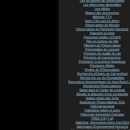
Les occasions de l'observatoire
Les télescopes disponibles
Live Météo
Maison des astronomes
Méthode TTV
Notre Ciel suivi en direct
Observatoire de Mission
Observatoire du Patrimoine Nocturne
Paiement en ligne
Passeport etoiles 123 AFA
Plan et contenu du Site
Planning de l'Observatoire
Présentation du concept
Prévision de qualité du ciel
Prévision de transparence
Prévisions Couverture Nuageuse
Prévisions Météo
Projets de l'Observatoire
Recherche d'Objets du Ciel profond
Recherche sur les Exoplanètes
Rencontres Astronomiques du Haut Buëch 
Rendement Photovoltaïque
Saisie dans le Cahier de coupole
Simuler la détection d'une exoplanète
Station météo des Grès
Statistiques Photovoltaïque 2011
Téléchargements
Télémétrie météo et astro
Telescope Instrument Operator
TRES-3 B (? al)
Valdrôme, Rencontres Astro-Ciel 2012
Valorisation Environnement Nocturne