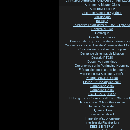
Animateur Agrement Petite Ourse - Animate
Astronomy Master Class
Astrophysique TV
Aux commandes d'Hypérion
Bibliothèque
Boutique
Calendrier et Missions au T820 / Hypéri
Caméra all Sky
Catalogue
Conditions et tarifs
Conduite de projets et produits astronomi
Connectez vous au Ciel de Provence des Mo
Consultation du cahier de coupole
Demande de temps de Mission
Descriptif T820
Dessin Astronomique
Documents sur le Patrimoine Nocturne
E-éducation pour les professeurs
En direct de la Salle de Contrôle
Energie Solaire Reçue
Etoiles 123 inscription 2013
Formations 2015
Formations 2016
HAT-P-25 B (968 al)
Hébergement Chambres d'Hôtes Observat
Hébergement Gîtes Observatoire
Horaires d'ouverture
Hypérion Live
Images en direct
Immersion Astronomique
Intérieur du Planétarium
KELT-1 B (857 al)