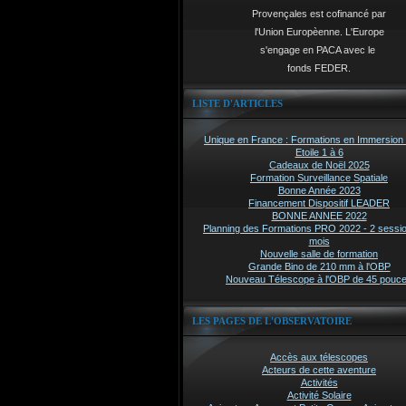
Provençales est cofinancé par
l'Union Europèenne. L'Europe
s'engage en PACA avec le
fonds FEDER.
LISTE D'ARTICLES
Unique en France : Formations en Immersion 
Etoile 1 à 6
Cadeaux de Noël 2025
Formation Surveillance Spatiale
Bonne Année 2023
Financement Dispositif LEADER
BONNE ANNEE 2022
Planning des Formations PRO 2022 - 2 sessi
mois
Nouvelle salle de formation
Grande Bino de 210 mm à l'OBP
Nouveau Télescope à l'OBP de 45 pouc
LES PAGES DE L'OBSERVATOIRE
Accès aux télescopes
Acteurs de cette aventure
Activités
Activité Solaire