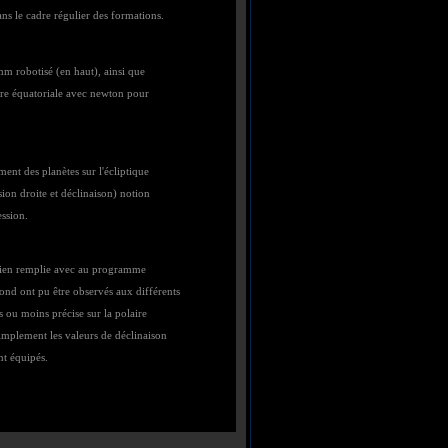
ns le cadre régulier des formations.
m robotisé (en haut), ainsi que
ure équatoriale avec newton pour
ent des planètes sur l'écliptique
ion droite et déclinaison) notion
ession.
 bien remplie avec au programme
ond ont pu être observés aux différents
s ou moins précise sur la polaire
 simplement les valeurs de déclinaison
nt équipés.