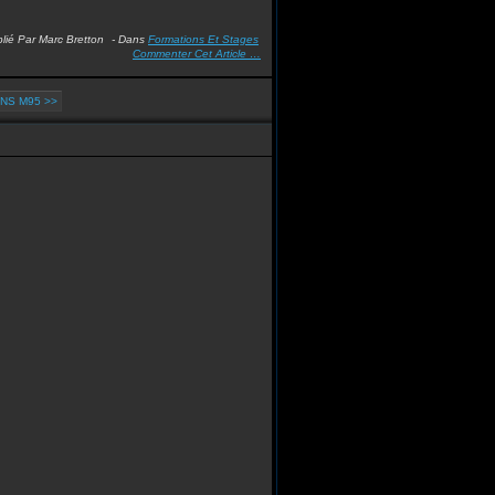
lié Par Marc Bretton
-
Dans
Formations Et Stages
Commenter Cet Article
…
NS M95 >>