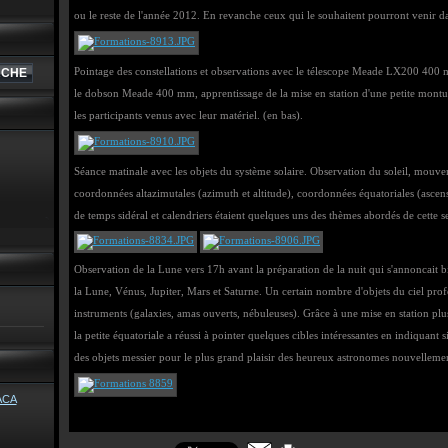
ou le reste de l'année 2012. En revanche ceux qui le souhaitent pourront venir da
Pointage des constellations et observations avec le télescope Meade LX200 400 m
le dobson Meade 400 mm, apprentissage de la mise en station d'une petite mont
les participants venus avec leur matériel. (en bas).
Séance matinale avec les objets du système solaire. Observation du soleil, mouvem
coordonnées altazimutales (azimuth et altitude), coordonnées équatoriales (ascens
de temps sidéral et calendriers étaient quelques uns des thèmes abordés de cette s
Observation de la Lune vers 17h avant la préparation de la nuit qui s'annoncait
la Lune, Vénus, Jupiter, Mars et Saturne. Un certain nombre d'objets du ciel prof
instruments (galaxies, amas ouverts, nébuleuses). Grâce à une mise en station plu
la petite équatoriale a réussi à pointer quelques cibles intéressantes en indiquant
des objets messier pour le plus grand plaisir des heureux astronomes nouvelleme