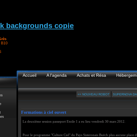
Grès
 B10
S
Accueil
A l'agenda
Achats et Résa
Hébergem
<< NOUVEAU ROBOT
SUPERNOVA DA
es
e
Formations à ciel ouvert
t
mes
La deuxième session passeport Etoile 1 a eu lieu vendredi 30 mars 2012.
Pour le programme "Culture Ciel" du Pays Sisteronais Buëch plus aucune place di