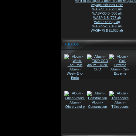
Venir et participer à une mission Exoplanè
Voyage d'études OBP
WASP-10 B (293 al)
WASP-33 B (380 al)
WASP-3 B (727 al)
WASP-48 B (? al)
WASP-52 B (456 al)
WASP-75 B (1.020 al)
PHOTOS
Album - T820-
Album -
CCD
Album - Ciel-
Week-End-
Extreme
Etoile
Album -
Album -
Album -
Observatoire
Construction
Télescopes