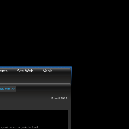
ents
Site Web
Venir
NS M95 >>
11 avril 2012
sponible sur la période Avril