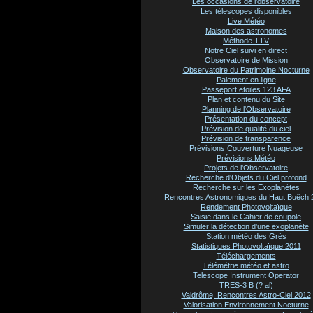
Les occasions de l'observatoire
Les télescopes disponibles
Live Météo
Maison des astronomes
Méthode TTV
Notre Ciel suivi en direct
Observatoire de Mission
Observatoire du Patrimoine Nocturne
Paiement en ligne
Passeport etoiles 123 AFA
Plan et contenu du Site
Planning de l'Observatoire
Présentation du concept
Prévision de qualité du ciel
Prévision de transparence
Prévisions Couverture Nuageuse
Prévisions Météo
Projets de l'Observatoire
Recherche d'Objets du Ciel profond
Recherche sur les Exoplanètes
Rencontres Astronomiques du Haut Buëch 
Rendement Photovoltaïque
Saisie dans le Cahier de coupole
Simuler la détection d'une exoplanète
Station météo des Grès
Statistiques Photovoltaïque 2011
Téléchargements
Télémétrie météo et astro
Telescope Instrument Operator
TRES-3 B (? al)
Valdrôme, Rencontres Astro-Ciel 2012
Valorisation Environnement Nocturne