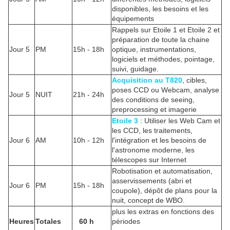
disponibles, les besoins et les
équipements
Rappels sur Etoile 1 et Etoile 2 et
préparation de toute la chaine
Jour 5
PM
15h - 18h
optique, instrumentations,
logiciels et méthodes, pointage,
suivi, guidage.
Acquisition au T820
, cibles,
poses CCD ou Webcam, analyse
Jour 5
NUIT
21h - 24h
des conditions de seeing,
preprocessing et imagerie
Etoile 3
: Utiliser les Web Cam et
les CCD, les traitements,
Jour 6
AM
10h - 12h
l'intégration et les besoins de
l'astronome moderne, les
télescopes sur Internet
Robotisation et automatisation,
asservissements (abri et
Jour 6
PM
15h - 18h
coupole), dépôt de plans pour la
nuit, concept de WBO.
plus les extras en fonctions des
Heures
Totales
60 h
périodes