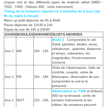
chaque nuit et des différents types de matériel utilisé (WBO -
T820 - T400 - Dobson 400 - votre instrument)
Timing de la formation répartie en 3 modules de 6 jours (de
9h du matin à minuit)
Warm up petit déjeuner de 9h à 9h45
Pause déjeuner de 12h30 à 14h
Repas du soir de 19h à 20h30
JOURS
MODULES
HORAIRES
SUJETS ABORDES
Etoile 1
: Comprendre le ciel :
Soleil, planètes, étoiles, amas,
nébuleuses , galaxies, distances
Jour 1
AM
10h - 12h
et temps, calendriers, les
magnitudes, l'environnement
nocturne.
Visite de l'observatoire, Salle de
contrôle, coupole, usine de
Jour 1
PM
15h - 18h
télescopes, observation de jour,
comprendre la nuit et la
préserver
Observation au T400
et Dobson
400 sur la terrasse, sortie de
Jour 1
NUIT
21h - 24h
certains instruments et les
utiliser, les amateurs peuvent