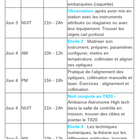
embarquées (raquette)
Observation
après avoir mis en
station avec les instruments
Jour 3
NUIT
21h - 24h
attribués ou stagiaires ou avec
leur équipement. Trouver les
objets ciel profond
Etoile 2
: Maitriser son
instrument, préparer, paramétrer,
Jour 4
AM
10h - 12h
configurer, mettre en
température, collimater et aligner
ses optiques
Pratique de l'alignement des
optiques, collimation manuelle et
Jour 4
PM
15h - 18h
laser. Exercices : alignement et
collimation
Nuit coupole au T820
-
Ambiance Astronome High tech
Jour 4
NUIT
21h - 24h
dans la salle de contrôle en
mission, trouver des cibles et
pointer le T820.
Etoile 3
: Les techniques
numériques, la théorie sur les
Jour 5
AM
10h - 12h
différentes méthodes, logiciels