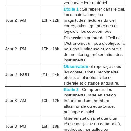
venir avec leur matériel
Etoile 1
: Se repérer dans le ciel,
les constellations, les
Jour 2
AM
10h - 12h
magnitudes, lectures du ciel,
cartes, atlas, éphémérides et
logiciels, les coordonnées
Discussions autour de l'Oeil de
l'Astronome, un peu d'optique, la
Jour 2
PM
15h - 18h
pollution lumineuse et les outils
de monitoring, présentation des
instruments
Observation
et repérage sous
les constellations, reconnaitre
Jour 2
NUIT
21h - 24h
étoiles et planètes, vitesse
sidérale et distance angulaire,
Etoile 2
: Comprendre les
instruments, mise en station
Jour 3
AM
10h - 12h
théorique d'une monture
altazimutale ou équatoriale,
pointage et suivi
Mise en station pratique d'un
télescope (altaz ou equatorial),
Jour 3
PM
15h - 18h
méthodes manuelles ou