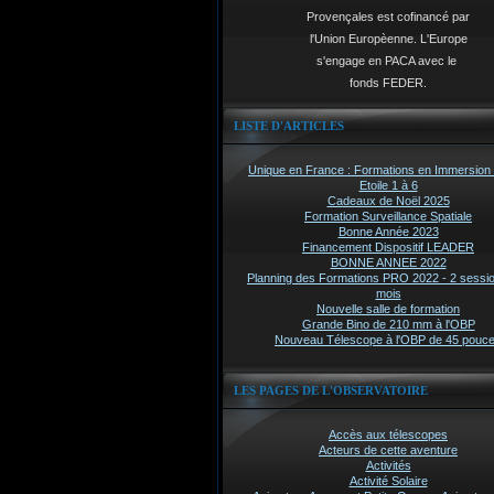
Provençales est cofinancé par
l'Union Europèenne. L'Europe
s'engage en PACA avec le
fonds FEDER.
LISTE D'ARTICLES
Unique en France : Formations en Immersion 
Etoile 1 à 6
Cadeaux de Noël 2025
Formation Surveillance Spatiale
Bonne Année 2023
Financement Dispositif LEADER
BONNE ANNEE 2022
Planning des Formations PRO 2022 - 2 sessi
mois
Nouvelle salle de formation
Grande Bino de 210 mm à l'OBP
Nouveau Télescope à l'OBP de 45 pouc
LES PAGES DE L'OBSERVATOIRE
Accès aux télescopes
Acteurs de cette aventure
Activités
Activité Solaire