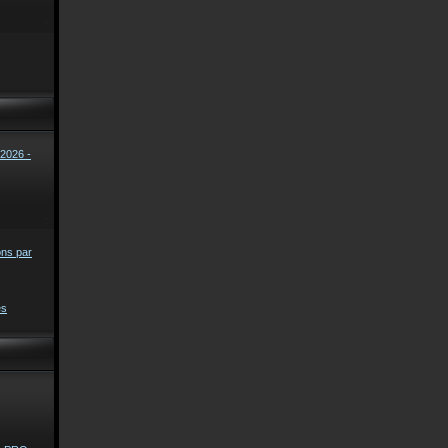
2026 -
ons par
es