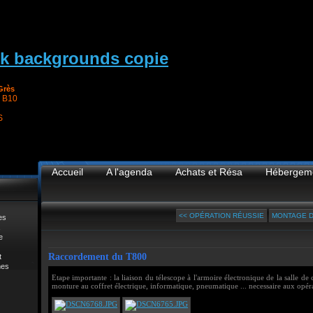
Grès
 B10
S
Accueil
A l'agenda
Achats et Résa
Hébergem
<< OPÉRATION RÉUSSIE
MONTAGE D
es
e
Raccordement du T800
t
mes
Etape importante : la liaison du télescope à l'armoire électronique de la salle de 
monture au coffret électrique, informatique, pneumatique ... necessaire aux opér