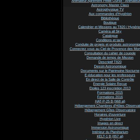
Animateur Agrement Petite Ourse - Animate
Astronomy Master Class
Astrophysique TV
Aux commandes d'Hypérion
Bibliothèque
Boutique
Calendrier et Missions au T820 / Hypéri
Caméra all Sky
Catalogue
Conditions et tarifs
Conduite de projets et produits astronomi
Connectez vous au Ciel de Provence des Mo
Consultation du cahier de coupole
Demande de temps de Mission
Descriptif T820
Dessin Astronomique
Documents sur le Patrimoine Nocturne
E-éducation pour les professeurs
En direct de la Salle de Contrôle
Energie Solaire Reçue
Etoiles 123 inscription 2013
Formations 2015
Formations 2016
HAT-P-25 B (968 al)
Hébergement Chambres d'Hôtes Observat
Hébergement Gîtes Observatoire
Horaires d'ouverture
Hypérion Live
Images en direct
Immersion Astronomique
Intérieur du Planétarium
KELT-1 B (857 al)