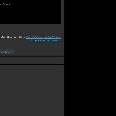
ordement
 Marc Bretton
-
Dans
Grand Télescope De Mission
Commenter Cet Article
…
U T800 >>