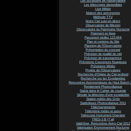
Les occasions de l'observatoire
Les télescopes disponibles
Live Météo
Maison des astronomes
Méthode TTV
Notre Ciel suivi en direct
Observatoire de Mission
Observatoire du Patrimoine Nocturne
Paiement en ligne
Passeport etoiles 123 AFA
Plan et contenu du Site
Planning de l'Observatoire
Présentation du concept
Prévision de qualité du ciel
Prévision de transparence
Prévisions Couverture Nuageuse
Prévisions Météo
Projets de l'Observatoire
Recherche d'Objets du Ciel profond
Recherche sur les Exoplanètes
Rencontres Astronomiques du Haut Buëch 
Rendement Photovoltaïque
Saisie dans le Cahier de coupole
Simuler la détection d'une exoplanète
Station météo des Grès
Statistiques Photovoltaïque 2011
Téléchargements
Télémétrie météo et astro
Telescope Instrument Operator
TRES-3 B (? al)
Valdrôme, Rencontres Astro-Ciel 2012
Valorisation Environnement Nocturne