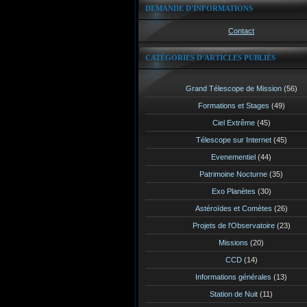
DEMANDE D'INFORMATIONS
Contact
CATÉGORIES D'ARTICLES PUBLIÉS
Grand Télescope de Mission
(56)
Formations et Stages
(49)
Ciel Extrême
(45)
Télescope sur Internet
(45)
Evenementiel
(44)
Patrimoine Nocturne
(35)
Exo Planètes
(30)
Astéroïdes et Comètes
(26)
Projets de l'Observatoire
(23)
Missions
(20)
CCD
(14)
Informations générales
(13)
Station de Nuit
(11)