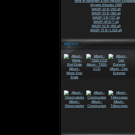
Venir et participer à une mission Exoplanè
Voyage d'études OBP
WASP-10 B (293 al)
WASP-33 B (380 al)
WASP-3 B (727 al)
WASP-48 B (? al)
WASP-52 B (456 al)
WASP-75 B (1.020 al)
PHOTOS
Album - T820-
Album -
CCD
Album - Ciel-
Week-End-
Extreme
Etoile
Album -
Album -
Album -
Observatoire
Construction
Télescopes