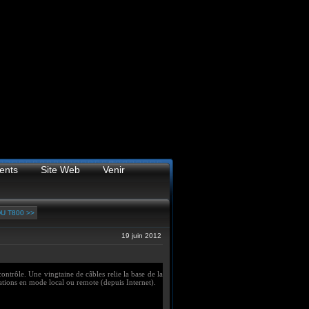
ents
Site Web
Venir
U T800 >>
19 juin 2012
contrôle. Une vingtaine de câbles relie la base de la
ations en mode local ou remote (depuis Internet).