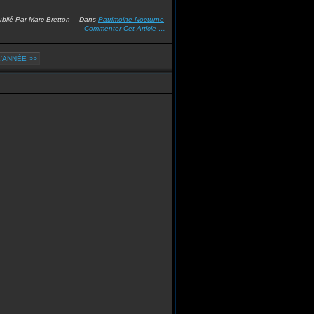
blié Par Marc Bretton
-
Dans
Patrimoine Nocturne
Commenter Cet Article
…
'ANNÉE >>