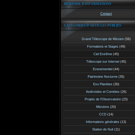
DEMANDE D'INFORMATIONS
Contact
CATÉGORIES D'ARTICLES PUBLIÉS
Grand Télescope de Mission
(56)
Formations et Stages
(49)
Ciel Extrême
(45)
Télescope sur Internet
(45)
Evenementiel
(44)
Patrimoine Nocturne
(35)
Exo Planètes
(30)
Astéroïdes et Comètes
(26)
Projets de l'Observatoire
(23)
Missions
(20)
CCD
(14)
Informations générales
(13)
Station de Nuit
(11)