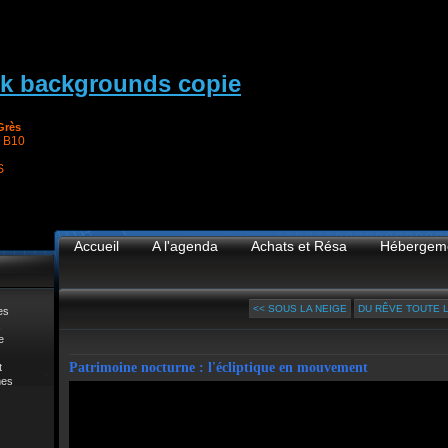
Grès
 B10
S
Accueil
A l'agenda
Achats et Résa
Hébergem
<< SOUS LA NEIGE
DU RÊVE TOUTE L
es
e
Patrimoine nocturne : l'écliptique en mouvement
t
mes