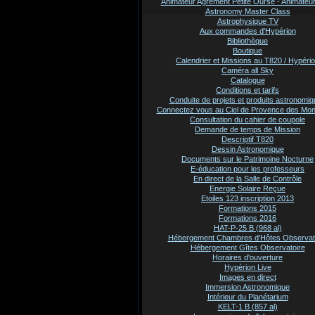
Animateur Agrement Petite Ourse - Animate
Astronomy Master Class
Astrophysique TV
Aux commandes d'Hypérion
Bibliothèque
Boutique
Calendrier et Missions au T820 / Hypéri
Caméra all Sky
Catalogue
Conditions et tarifs
Conduite de projets et produits astronomi
Connectez vous au Ciel de Provence des Mo
Consultation du cahier de coupole
Demande de temps de Mission
Descriptif T820
Dessin Astronomique
Documents sur le Patrimoine Nocturne
E-éducation pour les professeurs
En direct de la Salle de Contrôle
Energie Solaire Reçue
Etoiles 123 inscription 2013
Formations 2015
Formations 2016
HAT-P-25 B (968 al)
Hébergement Chambres d'Hôtes Observat
Hébergement Gîtes Observatoire
Horaires d'ouverture
Hypérion Live
Images en direct
Immersion Astronomique
Intérieur du Planétarium
KELT-1 B (857 al)