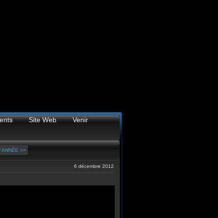
ents
Site Web
Venir
'ANNÉE >>
6 décembre 2012