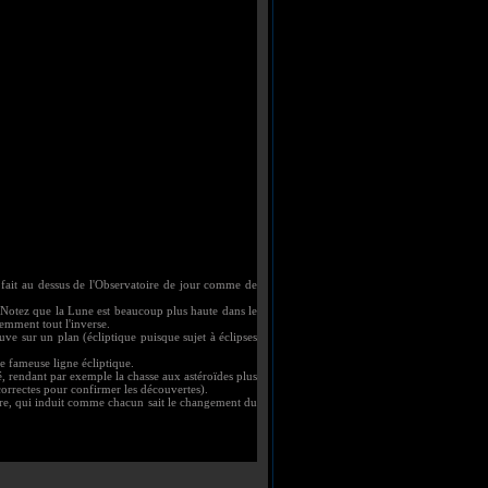
 fait au dessus de l'Observatoire de jour comme de
ré. Notez que la Lune est beaucoup plus haute dans le
emment tout l'inverse.
ouve sur un plan (écliptique puisque sujet à éclipses
te fameuse ligne écliptique.
été, rendant par exemple la chasse aux astéroïdes plus
correctes pour confirmer les découvertes).
Terre, qui induit comme chacun sait le changement du