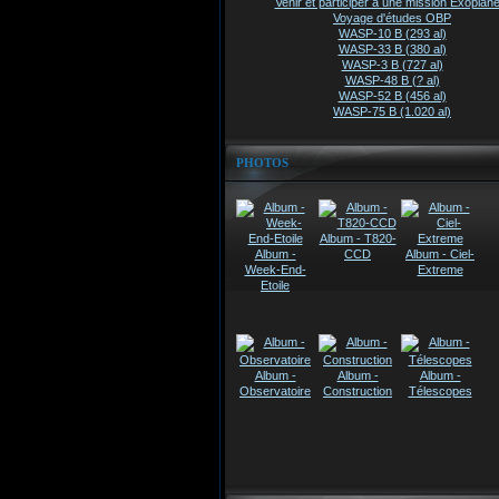
Venir et participer à une mission Exoplanè
Voyage d'études OBP
WASP-10 B (293 al)
WASP-33 B (380 al)
WASP-3 B (727 al)
WASP-48 B (? al)
WASP-52 B (456 al)
WASP-75 B (1.020 al)
PHOTOS
Album - T820-
Album -
CCD
Album - Ciel-
Week-End-
Extreme
Etoile
Album -
Album -
Album -
Observatoire
Construction
Télescopes