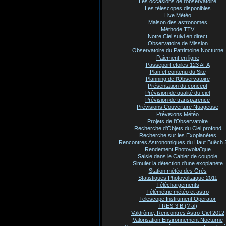
Les occasions de l'observatoire
Les télescopes disponibles
Live Météo
Maison des astronomes
Méthode TTV
Notre Ciel suivi en direct
Observatoire de Mission
Observatoire du Patrimoine Nocturne
Paiement en ligne
Passeport etoiles 123 AFA
Plan et contenu du Site
Planning de l'Observatoire
Présentation du concept
Prévision de qualité du ciel
Prévision de transparence
Prévisions Couverture Nuageuse
Prévisions Météo
Projets de l'Observatoire
Recherche d'Objets du Ciel profond
Recherche sur les Exoplanètes
Rencontres Astronomiques du Haut Buëch 
Rendement Photovoltaïque
Saisie dans le Cahier de coupole
Simuler la détection d'une exoplanète
Station météo des Grès
Statistiques Photovoltaïque 2011
Téléchargements
Télémétrie météo et astro
Telescope Instrument Operator
TRES-3 B (? al)
Valdrôme, Rencontres Astro-Ciel 2012
Valorisation Environnement Nocturne