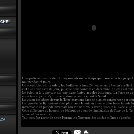
Une petite animation de 52 méga-octets sur le temps qui passe et le temps qu'il
nuit pendant 6 jours.
On y voit bien sûr le soleil, les étoiles et la lune 24 heures sur 24 et en accélé
ciel que notre astre du jour, puisque nous sommes en décembre. En été c'est évid
Le Soleil et la Lune sont sur une ligne fictive appelée écliptique. La Terre se tr
entre les corps qui s'y trouvent) dont le centre en est le Soleil.
La vision des objets depuis la Terre gravitant dans ce plan est caractérisée par cet
La ligne de l'écliptique est ainsi plus haute la nuit en hiver et plus basse la nuit 
intéressante en période hivernale (du moins si vous avez plusieurs nuits de suite 
Cette différence de hauteur de l'écliptique vient de l'inclinaison de l'axe de la 
climat et des saisons.
Tout ceci fait partie de notre Patrimoine Nocturne depuis des millions d'années.