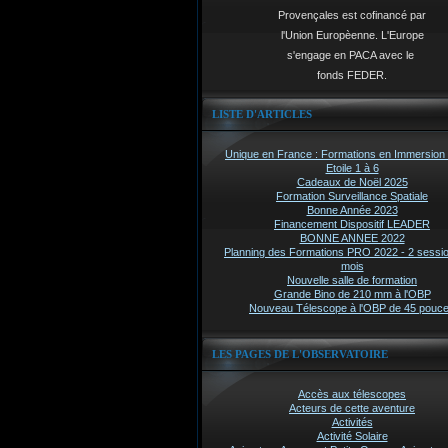
Provençales est cofinancé par
l'Union Europèenne. L'Europe
s'engage en PACA avec le
fonds FEDER.
LISTE D'ARTICLES
Unique en France : Formations en Immersion 
Etoile 1 à 6
Cadeaux de Noël 2025
Formation Surveillance Spatiale
Bonne Année 2023
Financement Dispositif LEADER
BONNE ANNEE 2022
Planning des Formations PRO 2022 - 2 sessi
mois
Nouvelle salle de formation
Grande Bino de 210 mm à l'OBP
Nouveau Télescope à l'OBP de 45 pouc
LES PAGES DE L'OBSERVATOIRE
Accès aux télescopes
Acteurs de cette aventure
Activités
Activité Solaire