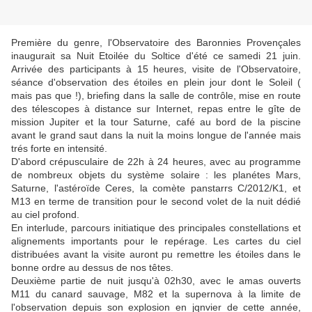
Première du genre, l'Observatoire des Baronnies Provençales
inaugurait sa Nuit Etoilée du Soltice d'été ce samedi 21 juin.
Arrivée des participants à 15 heures, visite de l'Observatoire,
séance d'observation des étoiles en plein jour dont le Soleil (
mais pas que !), briefing dans la salle de contrôle, mise en route
des télescopes à distance sur Internet, repas entre le gîte de
mission Jupiter et la tour Saturne, café au bord de la piscine
avant le grand saut dans la nuit la moins longue de l'année mais
trés forte en intensité.
D'abord crépusculaire de 22h à 24 heures, avec au programme
de nombreux objets du système solaire : les planétes Mars,
Saturne, l'astéroïde Ceres, la comète panstarrs C/2012/K1, et
M13 en terme de transition pour le second volet de la nuit dédié
au ciel profond.
En interlude, parcours initiatique des principales constellations et
alignements importants pour le repérage. Les cartes du ciel
distribuées avant la visite auront pu remettre les étoiles dans le
bonne ordre au dessus de nos têtes.
Deuxième partie de nuit jusqu'à 02h30, avec le amas ouverts
M11 du canard sauvage, M82 et la supernova à la limite de
l'observation depuis son explosion en jqnvier de cette année,