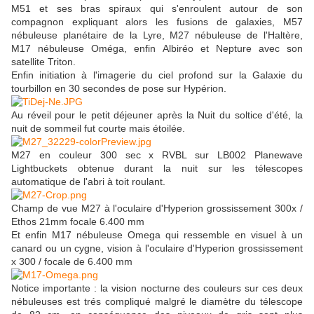
M51 et ses bras spiraux qui s'enroulent autour de son
compagnon expliquant alors les fusions de galaxies, M57
nébuleuse planétaire de la Lyre, M27 nébuleuse de l'Haltère,
M17 nébuleuse Oméga, enfin Albiréo et Nepture avec son
satellite Triton.
Enfin initiation à l'imagerie du ciel profond sur la Galaxie du
tourbillon en 30 secondes de pose sur Hypérion.
Au réveil pour le petit déjeuner après la Nuit du soltice d'été, la
nuit de sommeil fut courte mais étoilée.
M27 en couleur 300 sec x RVBL sur LB002 Planewave
Lightbuckets obtenue durant la nuit sur les télescopes
automatique de l'abri à toit roulant.
Champ de vue M27 à l'oculaire d'Hyperion grossissement 300x /
Ethos 21mm focale 6.400 mm
Et enfin M17 nébuleuse Omega qui ressemble en visuel à un
canard ou un cygne, vision à l'oculaire d'Hyperion grossissement
x 300 / focale de 6.400 mm
Notice importante : la vision nocturne des couleurs sur ces deux
nébuleuses est trés compliqué malgré le diamètre du télescope