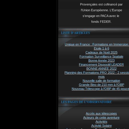
Provençales est cofinancé par
l'Union Europèenne. L'Europe
s'engage en PACA avec le
fonds FEDER.
LISTE D'ARTICLES
Unique en France : Formations en Immersion 
Etoile 1 à 6
Cadeaux de Noël 2025
Formation Surveillance Spatiale
Bonne Année 2023
Financement Dispositif LEADER
BONNE ANNEE 2022
Planning des Formations PRO 2022 - 2 sessi
mois
Nouvelle salle de formation
Grande Bino de 210 mm à l'OBP
Nouveau Télescope à l'OBP de 45 pouc
LES PAGES DE L'OBSERVATOIRE
Accès aux télescopes
Acteurs de cette aventure
Activités
Activité Solaire