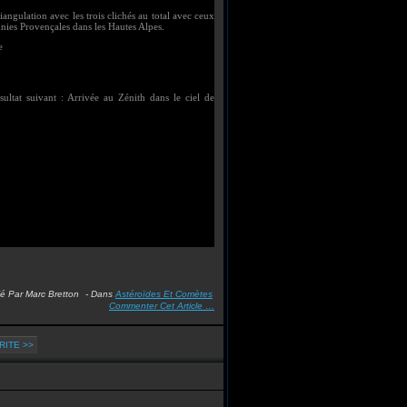
angulation avec les trois clichés au total avec ceux
nies Provençales dans les Hautes Alpes.
e
ultat suivant : Arrivée au Zénith dans le ciel de
ié Par Marc Bretton
-
Dans
Astéroïdes Et Comètes
Commenter Cet Article
…
RITE >>