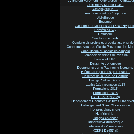
Animateur Agrement Petite Ourse - Animate
Astronomy Master Class
Astrophysique TV
Aux commandes d'Hypérion
Bibliothèque
Boutique
Calendrier et Missions au T820 / Hypéri
Caméra all Sky
Catalogue
Conditions et tarifs
Conduite de projets et produits astronomi
Connectez vous au Ciel de Provence des Mo
Consultation du cahier de coupole
Demande de temps de Mission
Descriptif T820
Dessin Astronomique
Documents sur le Patrimoine Nocturne
E-éducation pour les professeurs
En direct de la Salle de Contrôle
Energie Solaire Reçue
Etoiles 123 inscription 2013
Formations 2015
Formations 2016
HAT-P-25 B (968 al)
Hébergement Chambres d'Hôtes Observat
Hébergement Gîtes Observatoire
Horaires d'ouverture
Hypérion Live
Images en direct
Immersion Astronomique
Intérieur du Planétarium
KELT-1 B (857 al)