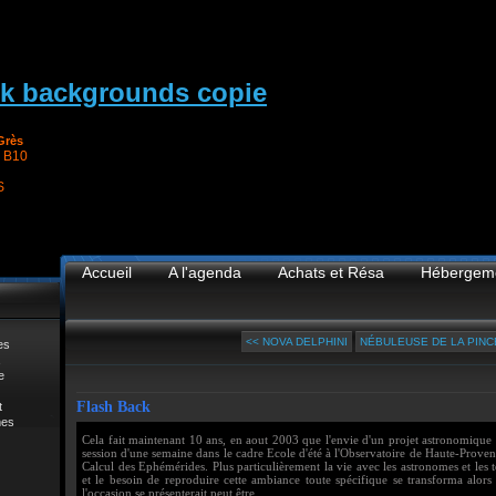
Grès
 B10
S
Accueil
A l'agenda
Achats et Résa
Hébergem
<< NOVA DELPHINI
NÉBULEUSE DE LA PINC
es
e
Flash Back
t
mes
Cela fait maintenant 10 ans, en aout 2003 que l'envie d'un projet astronomique t
session d'une semaine dans le cadre Ecole d'été à l'Observatoire de Haute-Provenc
Calcul des Ephémérides. Plus particulièrement la vie avec les astronomes et les t
et le besoin de reproduire cette ambiance toute spécifique se transforma alor
l'occasion se présenterait peut être.