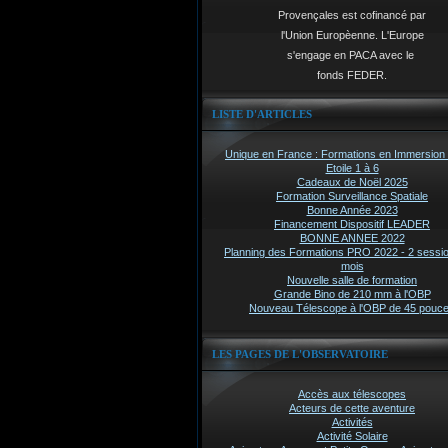
Provençales est cofinancé par
l'Union Europèenne. L'Europe
s'engage en PACA avec le
fonds FEDER.
LISTE D'ARTICLES
Unique en France : Formations en Immersion 
Etoile 1 à 6
Cadeaux de Noël 2025
Formation Surveillance Spatiale
Bonne Année 2023
Financement Dispositif LEADER
BONNE ANNEE 2022
Planning des Formations PRO 2022 - 2 sessi
mois
Nouvelle salle de formation
Grande Bino de 210 mm à l'OBP
Nouveau Télescope à l'OBP de 45 pouc
LES PAGES DE L'OBSERVATOIRE
Accès aux télescopes
Acteurs de cette aventure
Activités
Activité Solaire