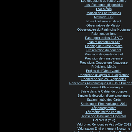
Les occasions de l'observatoire
Les télescopes disponibles
Live Météo
Maison des astronomes
Méthode TTV
Notre Ciel suivi en direct
Observatoire de Mission
Observatoire du Patrimoine Nocturne
Paiement en ligne
Passeport etoiles 123 AFA
Plan et contenu du Site
Planning de l'Observatoire
Présentation du concept
Prévision de qualité du ciel
Prévision de transparence
Prévisions Couverture Nuageuse
Prévisions Météo
Projets de l'Observatoire
Recherche d'Objets du Ciel profond
Recherche sur les Exoplanètes
Rencontres Astronomiques du Haut Buëch 
Rendement Photovoltaïque
Saisie dans le Cahier de coupole
Simuler la détection d'une exoplanète
Station météo des Grès
Statistiques Photovoltaïque 2011
Téléchargements
Télémétrie météo et astro
Telescope Instrument Operator
TRES-3 B (? al)
Valdrôme, Rencontres Astro-Ciel 2012
Valorisation Environnement Nocturne