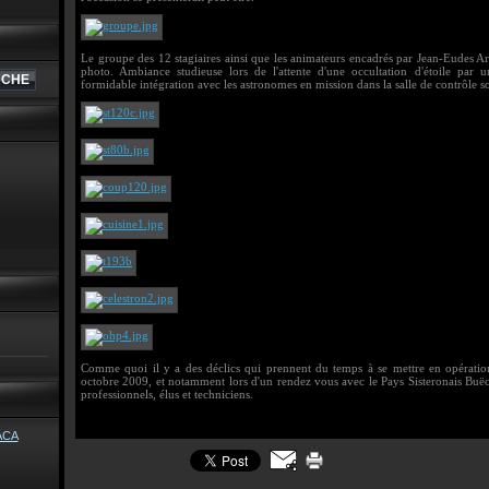
Le groupe des 12 stagiaires ainsi que les animateurs encadrés par Jean-Eudes Arlo
photo. Ambiance studieuse lors de l'attente d'une occultation d'étoile par u
formidable intégration avec les astronomes en mission dans la salle de contrôle 
Comme quoi il y a des déclics qui prennent du temps à se mettre en opération
octobre 2009, et notamment lors d'un rendez vous avec le Pays Sisteronais Buëch
professionnels, élus et techniciens.