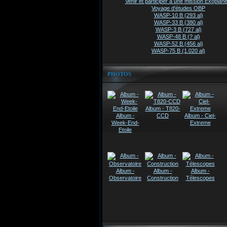
Venir et participer à une mission Exoplanè
Voyage d'études OBP
WASP-10 B (293 al)
WASP-33 B (380 al)
WASP-3 B (727 al)
WASP-48 B (? al)
WASP-52 B (456 al)
WASP-75 B (1.020 al)
PHOTOS
Album - T820-
Album -
CCD
Album - Ciel-
Week-End-
Extreme
Etoile
Album -
Album -
Album -
Observatoire
Construction
Télescopes