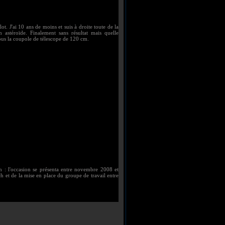
t. J'ai 10 ans de moins et suis à droite toute de la
n astéroïde. Finalement sans résultat mais quelle
sous la coupole de télescope de 120 cm.
 : l'occasion se présenta entre novembre 2008 et
 et de la mise en place du groupe de travail entre