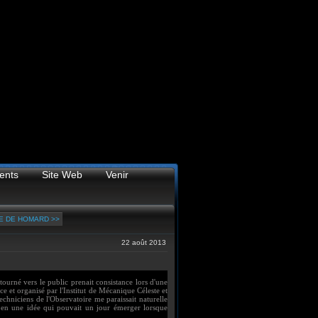
ents
Site Web
Venir
E DE HOMARD >>
22 août 2013
ourné vers le public prenait consistance lors d'une
e et organisé par l'Institut de Mécanique Céleste et
echniciens de l'Observatoire me paraissait naturelle
s en une idée qui pouvait un jour émerger lorsque