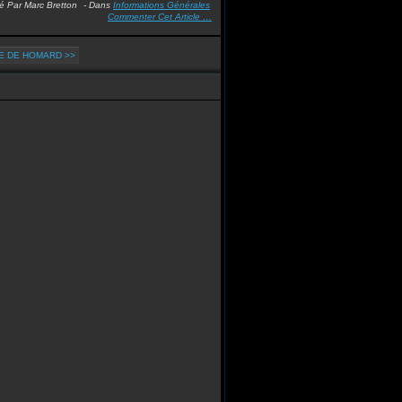
é Par Marc Bretton
-
Dans
Informations Générales
Commenter Cet Article
…
E DE HOMARD >>