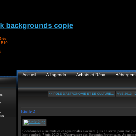
Grès
 B10
S
Accueil
A l'agenda
Achats et Résa
Hébergem
<< PÔLE D'ASTRONOMIE ET DE CULTURE...
VVE 2013 -
es
e
Etoile 2
t
mes
Coordonnées altazimutales et équatoriales n'avaient plus de secret pour nos part
hier vendredi 7 juin 2013 à l'Observatoire des Baronnies Provençales. Au moment