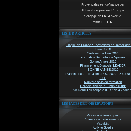
Provençales est cofinancé par
l'Union Europèenne. L'Europe
s'engage en PACA avec le
fonds FEDER.
LISTE D'ARTICLES
Unique en France : Formations en Immersion 
Etoile 1 à 6
Cadeaux de Noël 2025
Formation Surveillance Spatiale
Bonne Année 2023
Financement Dispositif LEADER
BONNE ANNEE 2022
Planning des Formations PRO 2022 - 2 sessi
mois
Nouvelle salle de formation
Grande Bino de 210 mm à l'OBP
Nouveau Télescope à l'OBP de 45 pouc
LES PAGES DE L'OBSERVATOIRE
Accès aux télescopes
Acteurs de cette aventure
Activités
Activité Solaire