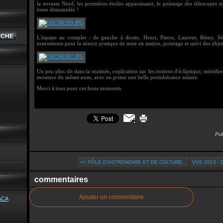
la terrasse Nord, les premières étoiles apparaissant, le pointage des télescopes s
toute dissumulée !
L'équipe au complet : de gauche à droite, Henri, Pierre, Laurent, Rémy, Séb
instruments pour la séance pratique de mise en station, pointage et suivi des objet
Un peu plus tôt dans la matinée, explication sur les notions d'écliptique, méridi
monture du même nom, avec en prime une belle protubérance solaire.
Merci à tous pour ces bons moments
Pub
<< PÔLE D'ASTRONOMIE ET DE CULTURE...
VVE 2013 -
commentaires
Ajouter un commentaire