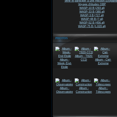
Venir et participer à une mission Exoplanè
Voyage d'études OBP
WASP-10 B (293 al)
WASP-33 B (380 al)
WASP-3 B (727 al)
WASP-48 B (? al)
WASP-52 B (456 al)
WASP-75 B (1.020 al)
PHOTOS
Album - T820-
Album -
CCD
Album - Ciel-
Week-End-
Extreme
Etoile
Album -
Album -
Album -
Observatoire
Construction
Télescopes