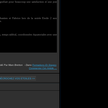
ignifiait pour beaucoup une satisfaction et une joie
astien et Fabrice lors de la soirée Etoile 2 aux
s.
en, temps sidéral, coordonnées équatoriales avec une
lié Par Marc Bretton
-
Dans
Formations Et Stages
Commenter Cet Article
…
 DÉCROCHEZ VOS ETOILES >>