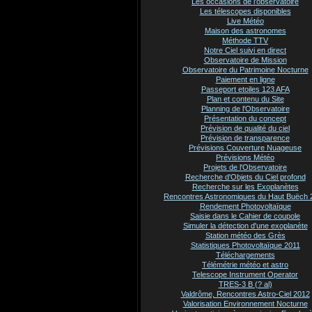
Les occasions de l'observatoire
Les télescopes disponibles
Live Météo
Maison des astronomes
Méthode TTV
Notre Ciel suivi en direct
Observatoire de Mission
Observatoire du Patrimoine Nocturne
Paiement en ligne
Passeport etoiles 123 AFA
Plan et contenu du Site
Planning de l'Observatoire
Présentation du concept
Prévision de qualité du ciel
Prévision de transparence
Prévisions Couverture Nuageuse
Prévisions Météo
Projets de l'Observatoire
Recherche d'Objets du Ciel profond
Recherche sur les Exoplanètes
Rencontres Astronomiques du Haut Buëch 
Rendement Photovoltaïque
Saisie dans le Cahier de coupole
Simuler la détection d'une exoplanète
Station météo des Grès
Statistiques Photovoltaïque 2011
Téléchargements
Télémétrie météo et astro
Telescope Instrument Operator
TRES-3 B (? al)
Valdrôme, Rencontres Astro-Ciel 2012
Valorisation Environnement Nocturne