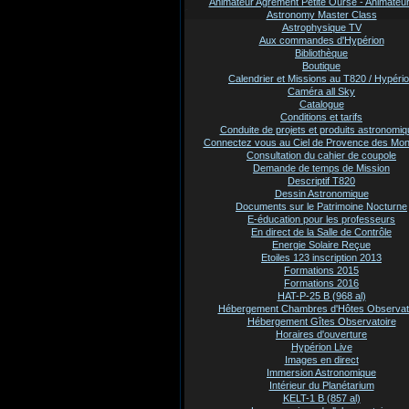
Animateur Agrement Petite Ourse - Animate
Astronomy Master Class
Astrophysique TV
Aux commandes d'Hypérion
Bibliothèque
Boutique
Calendrier et Missions au T820 / Hypéri
Caméra all Sky
Catalogue
Conditions et tarifs
Conduite de projets et produits astronomi
Connectez vous au Ciel de Provence des Mo
Consultation du cahier de coupole
Demande de temps de Mission
Descriptif T820
Dessin Astronomique
Documents sur le Patrimoine Nocturne
E-éducation pour les professeurs
En direct de la Salle de Contrôle
Energie Solaire Reçue
Etoiles 123 inscription 2013
Formations 2015
Formations 2016
HAT-P-25 B (968 al)
Hébergement Chambres d'Hôtes Observat
Hébergement Gîtes Observatoire
Horaires d'ouverture
Hypérion Live
Images en direct
Immersion Astronomique
Intérieur du Planétarium
KELT-1 B (857 al)