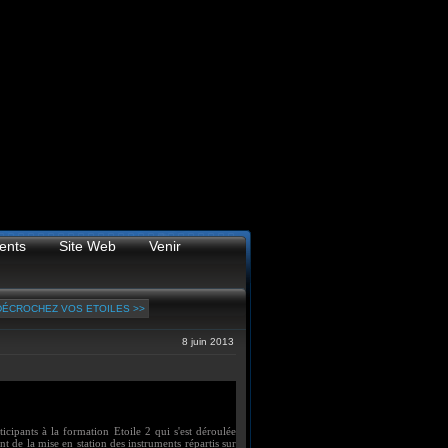
ents
Site Web
Venir
 DÉCROCHEZ VOS ETOILES >>
8 juin 2013
icipants à la formation Etoile 2 qui s'est déroulée
 de la mise en station des instruments répartis sur