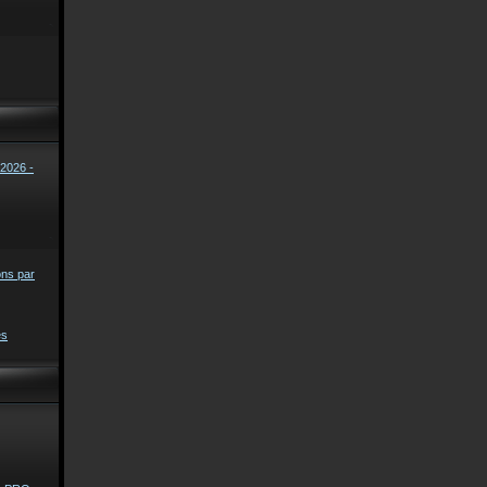
2026 -
ons par
es