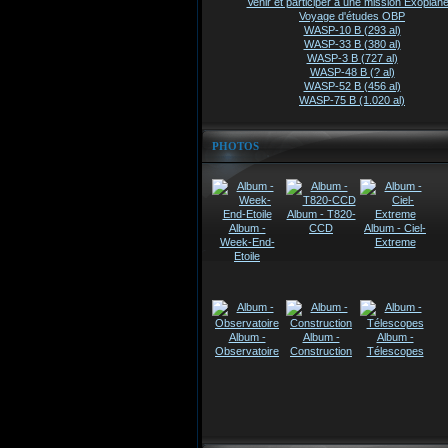
Venir et participer à une mission Exoplanè
Voyage d'études OBP
WASP-10 B (293 al)
WASP-33 B (380 al)
WASP-3 B (727 al)
WASP-48 B (? al)
WASP-52 B (456 al)
WASP-75 B (1.020 al)
PHOTOS
Album - T820-
Album -
CCD
Album - Ciel-
Week-End-
Extreme
Etoile
Album -
Album -
Album -
Observatoire
Construction
Télescopes