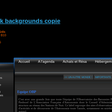
Grès
 B10
S
Accueil
A l'agenda
Achats et Résa
Hébergem
<< UN AUTRE MONDE !
IMPORTANTE 
es
e
Equipe OBP
t
mes
C'est avec une grande Joie que toute l'équipe de l'Observatoire des Baronnies Pr
Piednoel de L'Association Française d'Astronomie dont le Conseil d'Administr
structure au réseau des Stations de Nuit. Ce label regroupe des sites d'observatio
d'activités et de découverte de l'Astronomie toute l'année, notamment en soirée
autres)