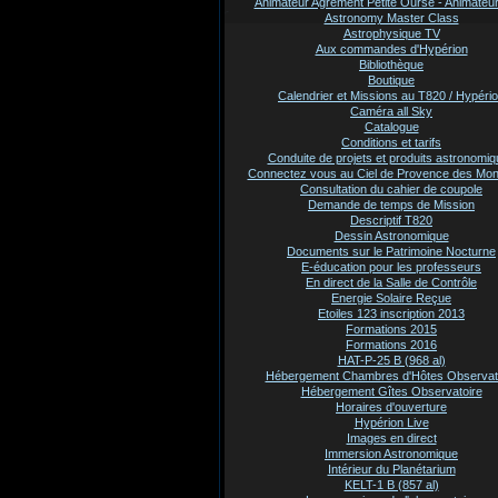
Animateur Agrement Petite Ourse - Animate
Astronomy Master Class
Astrophysique TV
Aux commandes d'Hypérion
Bibliothèque
Boutique
Calendrier et Missions au T820 / Hypéri
Caméra all Sky
Catalogue
Conditions et tarifs
Conduite de projets et produits astronomi
Connectez vous au Ciel de Provence des Mo
Consultation du cahier de coupole
Demande de temps de Mission
Descriptif T820
Dessin Astronomique
Documents sur le Patrimoine Nocturne
E-éducation pour les professeurs
En direct de la Salle de Contrôle
Energie Solaire Reçue
Etoiles 123 inscription 2013
Formations 2015
Formations 2016
HAT-P-25 B (968 al)
Hébergement Chambres d'Hôtes Observat
Hébergement Gîtes Observatoire
Horaires d'ouverture
Hypérion Live
Images en direct
Immersion Astronomique
Intérieur du Planétarium
KELT-1 B (857 al)