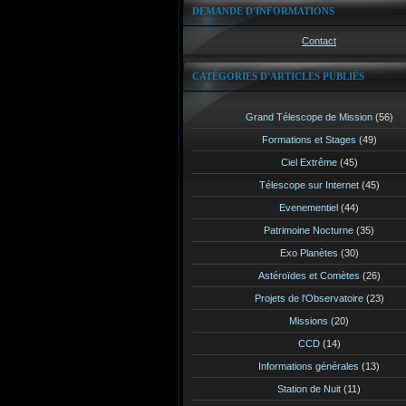
DEMANDE D'INFORMATIONS
Contact
CATÉGORIES D'ARTICLES PUBLIÉS
Grand Télescope de Mission
(56)
Formations et Stages
(49)
Ciel Extrême
(45)
Télescope sur Internet
(45)
Evenementiel
(44)
Patrimoine Nocturne
(35)
Exo Planètes
(30)
Astéroïdes et Comètes
(26)
Projets de l'Observatoire
(23)
Missions
(20)
CCD
(14)
Informations générales
(13)
Station de Nuit
(11)