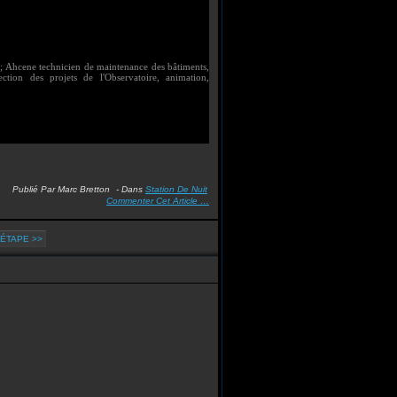
x; Ahcene technicien de maintenance des bâtiments,
tion des projets de l'Observatoire, animation,
Publié Par Marc Bretton
-
Dans
Station De Nuit
Commenter Cet Article
…
ÉTAPE >>