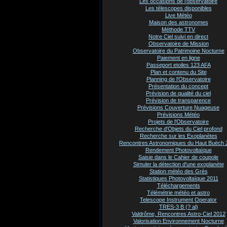
Les occasions de l'observatoire
Les télescopes disponibles
Live Météo
Maison des astronomes
Méthode TTV
Notre Ciel suivi en direct
Observatoire de Mission
Observatoire du Patrimoine Nocturne
Paiement en ligne
Passeport etoiles 123 AFA
Plan et contenu du Site
Planning de l'Observatoire
Présentation du concept
Prévision de qualité du ciel
Prévision de transparence
Prévisions Couverture Nuageuse
Prévisions Météo
Projets de l'Observatoire
Recherche d'Objets du Ciel profond
Recherche sur les Exoplanètes
Rencontres Astronomiques du Haut Buëch 
Rendement Photovoltaïque
Saisie dans le Cahier de coupole
Simuler la détection d'une exoplanète
Station météo des Grès
Statistiques Photovoltaïque 2011
Téléchargements
Télémétrie météo et astro
Telescope Instrument Operator
TRES-3 B (? al)
Valdrôme, Rencontres Astro-Ciel 2012
Valorisation Environnement Nocturne