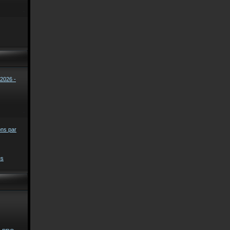
2026 -
ons par
es