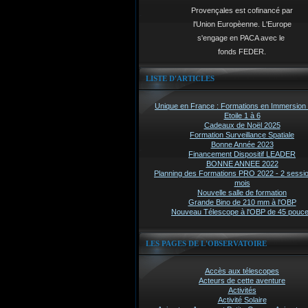
Provençales est cofinancé par
l'Union Europèenne. L'Europe
s'engage en PACA avec le
fonds FEDER.
LISTE D'ARTICLES
Unique en France : Formations en Immersion 
Etoile 1 à 6
Cadeaux de Noël 2025
Formation Surveillance Spatiale
Bonne Année 2023
Financement Dispositif LEADER
BONNE ANNEE 2022
Planning des Formations PRO 2022 - 2 sessi
mois
Nouvelle salle de formation
Grande Bino de 210 mm à l'OBP
Nouveau Télescope à l'OBP de 45 pouc
LES PAGES DE L'OBSERVATOIRE
Accès aux télescopes
Acteurs de cette aventure
Activités
Activité Solaire