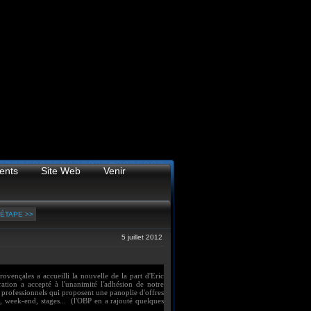
ents
Site Web
Venir
ÉTAPE >>
5 juillet 2012
ovençales a accueilli la nouvelle de la part d'Eric
ation a accepté à l'unanimité l'adhésion de notre
n professionnels qui proposent une panoplie d'offres
s, week-end, stages... (l'OBP en a rajouté quelques