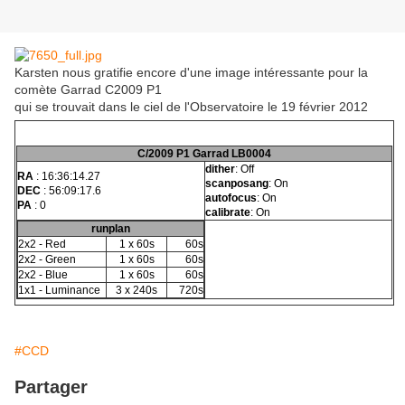
Karsten nous gratifie encore d'une image intéressante pour la
comète Garrad C2009 P1
qui se trouvait dans le ciel de l'Observatoire le 19 février 2012
C/2009 P1 Garrad LB0004
dither
:
Off
RA
: 16:36:14.27
scanposang
:
On
DEC
: 56:09:17.6
autofocus
:
On
PA
: 0
calibrate
:
On
runplan
2x2 - Red
1 x 60s
60s
2x2 - Green
1 x 60s
60s
2x2 - Blue
1 x 60s
60s
1x1 - Luminance
3 x 240s
720s
#CCD
Partager