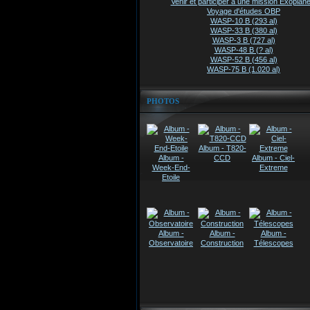
Venir et participer à une mission Exoplanè
Voyage d'études OBP
WASP-10 B (293 al)
WASP-33 B (380 al)
WASP-3 B (727 al)
WASP-48 B (? al)
WASP-52 B (456 al)
WASP-75 B (1.020 al)
PHOTOS
Album - T820-
Album -
CCD
Album - Ciel-
Week-End-
Extreme
Etoile
Album -
Album -
Album -
Observatoire
Construction
Télescopes