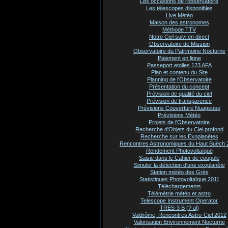
Les occasions de l'observatoire
Les télescopes disponibles
Live Météo
Maison des astronomes
Méthode TTV
Notre Ciel suivi en direct
Observatoire de Mission
Observatoire du Patrimoine Nocturne
Paiement en ligne
Passeport etoiles 123 AFA
Plan et contenu du Site
Planning de l'Observatoire
Présentation du concept
Prévision de qualité du ciel
Prévision de transparence
Prévisions Couverture Nuageuse
Prévisions Météo
Projets de l'Observatoire
Recherche d'Objets du Ciel profond
Recherche sur les Exoplanètes
Rencontres Astronomiques du Haut Buëch 
Rendement Photovoltaïque
Saisie dans le Cahier de coupole
Simuler la détection d'une exoplanète
Station météo des Grès
Statistiques Photovoltaïque 2011
Téléchargements
Télémétrie météo et astro
Telescope Instrument Operator
TRES-3 B (? al)
Valdrôme, Rencontres Astro-Ciel 2012
Valorisation Environnement Nocturne