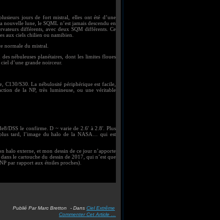
usieurs jours de fort mistral, elles ont été d’une
r la nouvelle lune, le SQML n’est jamais descendu en
vateurs différents, avec deux SQM différents. Ce
les aux ciels chilien ou namibien.
ce normale du mistral.
 des nébuleuses planétaires, dont les limites floues
 ciel d’une grande noirceur.
, C130/S30. La nébulosité périphérique est facile,
action de la NP, très lumineuse, ou une véritable
ide8/DSS le confirme. D ~ varie de 2.6′ à 2.8′. Plus
 plus tard, l’image du halo de la NASA… qui est
on halo externe, et mon dessin de ce jour n’apporte
 dans le cartouche du dessin de 2017, qui n’est que
NP par rapport aux étoiles proches).
Publié Par Marc Bretton
-
Dans
Ciel Extrême
Commenter Cet Article
…