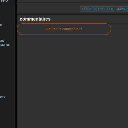
ur PRO
<< ASCENSION DROITE
JUPITE
commentaires
on
Ajouter un commentaire
ques
ntagnes
oire