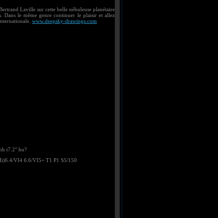
ertrand Laville sur cette belle nébuleuse planétaire
. Dans le même genre continuer le plaisir et allez
internationale.
www.deepsky-drawings.com
h t7.2° hu?
i)6.4/VI4 6.6/VI5+ T1 P1 S5/150