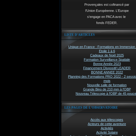
Provençales est cofinancé par
l'Union Europèenne. L'Europe
s'engage en PACA avec le
fonds FEDER.
LISTE D'ARTICLES
Unique en France : Formations en Immersion 
Etoile 1 à 6
Cadeaux de Noël 2025
Formation Surveillance Spatiale
Bonne Année 2023
Financement Dispositif LEADER
BONNE ANNEE 2022
Planning des Formations PRO 2022 - 2 sessi
mois
Nouvelle salle de formation
Grande Bino de 210 mm à l'OBP
Nouveau Télescope à l'OBP de 45 pouc
LES PAGES DE L'OBSERVATOIRE
Accès aux télescopes
Acteurs de cette aventure
Activités
Activité Solaire