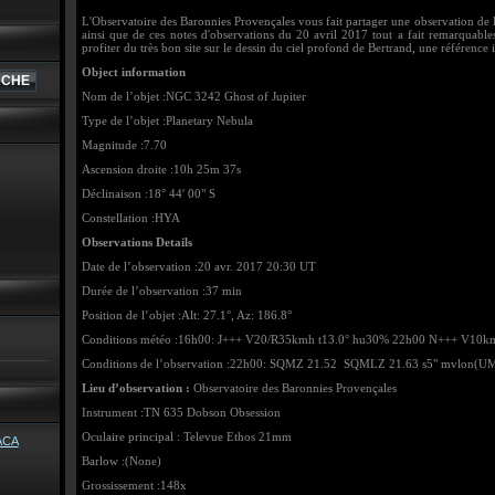
L'Observatoire des Baronnies Provençales vous fait partager une observation de B
ainsi que de ces notes d'observations du 20 avril 2017 tout a fait remarquables
profiter du très bon site sur le dessin du ciel profond de Bertrand, une référence 
Object information
Nom de l’objet :NGC 3242 Ghost of Jupiter
Type de l’objet :Planetary Nebula
Magnitude :7.70
Ascension droite :10h 25m 37s
Déclinaison :18° 44′ 00" S
Constellation :HYA
Observations Details
Date de l’observation :20 avr. 2017 20:30 UT
Durée de l’observation :37 min
Position de l’objet :Alt: 27.1°, Az: 186.8°
Conditions météo :16h00: J+++ V20/R35kmh t13.0° hu30% 22h00 N+++ V10km
Conditions de l’observation :22h00: SQMZ 21.52 SQMLZ 21.63 s5" mvlon(UM
Lieu d’observation :
Observatoire des Baronnies Provençales
Instrument :TN 635 Dobson Obsession
Oculaire principal : Televue Ethos 21mm
Barlow :(None)
Grossissement :148x