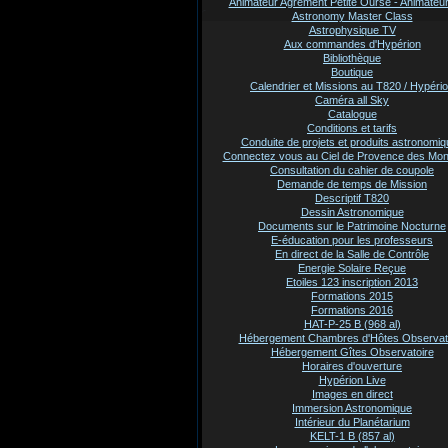
Animateur Agrement Petite Ourse - Animate
Astronomy Master Class
Astrophysique TV
Aux commandes d'Hypérion
Bibliothèque
Boutique
Calendrier et Missions au T820 / Hypéri
Caméra all Sky
Catalogue
Conditions et tarifs
Conduite de projets et produits astronomi
Connectez vous au Ciel de Provence des Mo
Consultation du cahier de coupole
Demande de temps de Mission
Descriptif T820
Dessin Astronomique
Documents sur le Patrimoine Nocturne
E-éducation pour les professeurs
En direct de la Salle de Contrôle
Energie Solaire Reçue
Etoiles 123 inscription 2013
Formations 2015
Formations 2016
HAT-P-25 B (968 al)
Hébergement Chambres d'Hôtes Observat
Hébergement Gîtes Observatoire
Horaires d'ouverture
Hypérion Live
Images en direct
Immersion Astronomique
Intérieur du Planétarium
KELT-1 B (857 al)