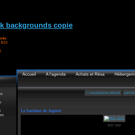
Grès
 B10
S
Accueil
A l'agenda
Achats et Résa
Hébergem
<< ASCENSION DROITE
JUPITE
es
e
Le fantôme de Jupiter
t
mes
NGC 3242