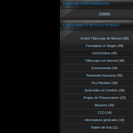
DEMANDE D'INFORMATIONS
Contact
CATÉGORIES D'ARTICLES PUBLIÉS
Grand Télescope de Mission
(56)
Formations et Stages
(49)
Ciel Extrême
(45)
Télescope sur Internet
(45)
Evenementiel
(44)
Patrimoine Nocturne
(35)
Exo Planètes
(30)
Astéroïdes et Comètes
(26)
Projets de l'Observatoire
(23)
Missions
(20)
CCD
(14)
Informations générales
(13)
Station de Nuit
(11)