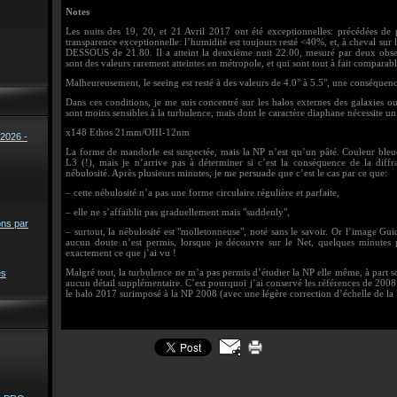
Notes
Les nuits des 19, 20, et 21 Avril 2017 ont été exceptionnelles: précédées de pl
transparence exceptionnelle: l’humidité est toujours resté <40%, et, à cheval su
DESSOUS de 21.80. Il a atteint la deuxième nuit 22.00, mesuré par deux obser
sont des valeurs rarement atteintes en métropole, et qui sont tout à fait comparab
Malheureusement, le seeing est resté à des valeurs de 4.0" à 5.5", une conséquen
Dans ces conditions, je me suis concentré sur les halos externes des galaxies ou
sont moins sensibles à la turbulence, mais dont le caractère diaphane nécessite un
x148 Ethos 21mm/OIII-12nm
2026 -
La forme de mandorle est suspectée, mais la NP n’est qu’un pâté. Couleur bleue
L3 (!), mais je n’arrive pas à déterminer si c’est la conséquence de la diffr
nébulosité. Après plusieurs minutes, je me persuade que c’est le cas par ce que:
– cette nébulosité n’a pas une forme circulaire régulière et parfaite,
– elle ne s’affaiblit pas graduellement mais "suddenly",
ons par
– surtout, la nébulosité est "molletonneuse", noté sans le savoir. Or l’image Gu
aucun doute n’est permis, lorsque je découvre sur le Net, quelques minutes
exactement ce que j’ai vu !
Malgré tout, la turbulence ne m’a pas permis d’étudier la NP elle même, à part s
es
aucun détail supplémentaire. C’est pourquoi j’ai conservé les références de 2008
le halo 2017 surimposé à la NP 2008 (avec une légère correction d’échelle de la 