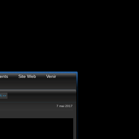
ents
Site Web
Venir
R >>
7 mai 2017